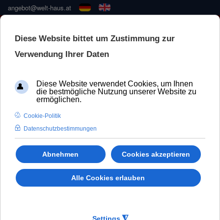
angebot@welt-haus.at
HEISSE SOMMERAKTION 
🚀 NEUE KONFIGURATOR –
SCHNELLER UND BESSER
Hebeschiebetüren
Premi-door 88 Lux