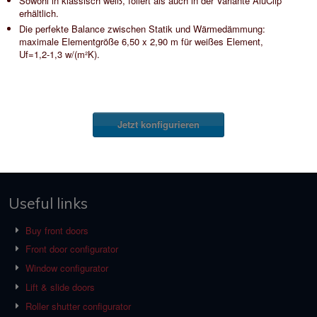
Sowohl in klassisch weiß, foliert als auch in der Variante AluClip
erhältlich.
Die perfekte Balance zwischen Statik und Wärmedämmung:
maximale Elementgröße 6,50 x 2,90 m für weißes Element,
Uf=1,2-1,3 w/(m²K).
Jetzt konfigurieren
Useful links
Buy front doors
Front door configurator
Window configurator
Lift & slide doors
Roller shutter configurator