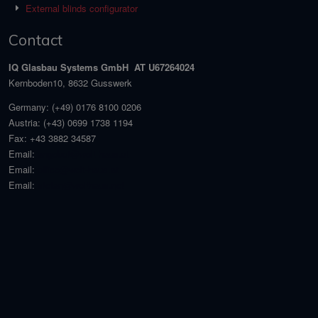
External blinds configurator
Contact
IQ Glasbau Systems GmbH AT U67264024
Kernboden10, 8632 Gusswerk
Germany:
(+49) 0176 8100 0206
Austria:
(+43) 0699 1738 1194
Fax:
+43 3882 34587
Email:
angebot@welt-haus.at
Email:
office@welt-haus.at
Email:
stefan@welthaus.net