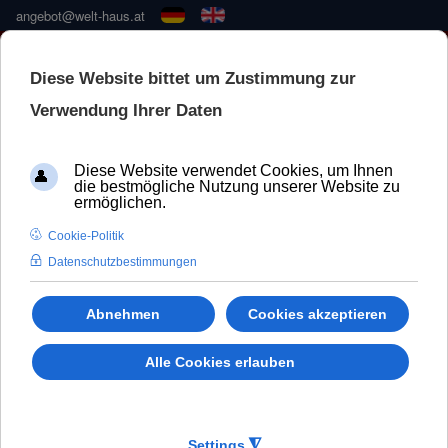
angebot@welt-haus.at
HEISSE SOMMERAKTION
🚀 NEUE KONFIGURATOR –
SCHNELLER UND BESSER
Haustüren Sicherheit