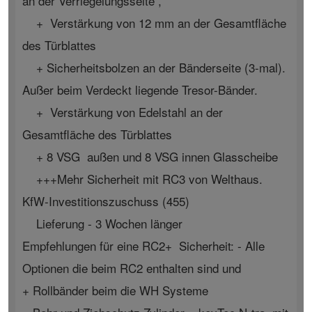
an der Verriegelungsseite ,
+ Verstärkung von 12 mm an der Gesamtfläche
des Türblattes
+ Sicherheitsbolzen an der Bänderseite (3-mal).
Außer beim Verdeckt liegende Tresor-Bänder.
+ Verstärkung von Edelstahl an der
Gesamtfläche des Türblattes
+ 8 VSG außen und 8 VSG innen Glasscheibe
+++Mehr Sicherheit mit RC3 von Welthaus.
KfW-Investitionszuschuss (455)
Lieferung - 3 Wochen länger
Empfehlungen für eine RC2+ Sicherheit: - Alle
Optionen die beim RC2 enthalten sind und
+ Rollbänder beim die WH Systeme