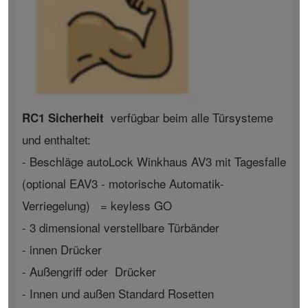
verfügbar beim alle Türsysteme
RC1 Sicherheit
und enthaltet:
- Beschläge autoLock Winkhaus AV3 mit Tagesfalle
(optional EAV3 - motorische Automatik-
Verriegelung) = keyless GO
- 3 dimensional verstellbare Türbänder
- innen Drücker
- Außengriff oder Drücker
- Innen und außen Standard Rosetten