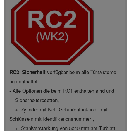
verfügbar beim alle Türsysteme
RC2 Sicherheit
und enthaltet:
- Alle Optionen die beim RC1 enthalten sind und
+ Sicherheitsrosetten,
+ Zylinder mit Not- Gefahrenfunktion - mit
Schlüsseln mit Identifikationsnummer ,
+ Stahlverstärkung von 5x40 mm am Türblatt