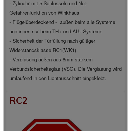
- Zylinder mit 5 Schlüsseln und Not-
Gefahrenfunktion von Winkhaus
- Flügelüberdeckend - außen beim alle Systeme
und innen nur beim TH+ und ALU Systeme
- Sicherheit der Türfüllung nach gültiger
Widerstandsklasse RC1(WK1).
- Verglasung außen aus 6mm starkem
Verbundsicherheitsglas (VSG). Die Verglasung wird
umlaufend in den Lichtausschnitt eingeklebt.
RC2