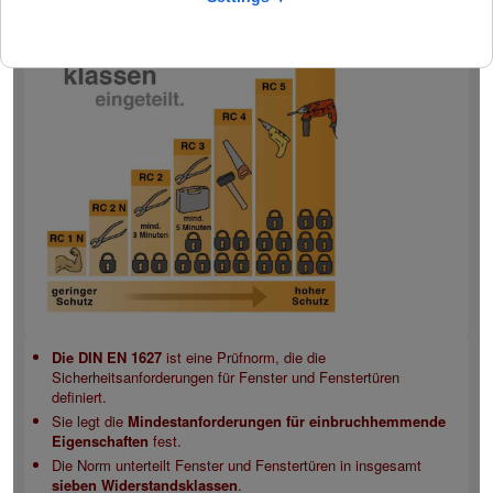
Die DIN EN 1627
ist eine Prüfnorm, die die
Sicherheitsanforderungen für Fenster und Fenstertüren
definiert.
Sie legt die
Mindestanforderungen für einbruchhemmende
Eigenschaften
fest.
Die Norm unterteilt Fenster und Fenstertüren in insgesamt
sieben Widerstandsklassen
.