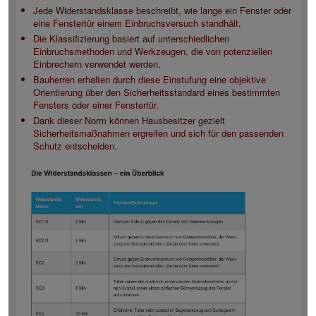
Jede Widerstandsklasse beschreibt, wie lange ein Fenster oder
eine Fenstertür einem Einbruchsversuch standhält.
Die Klassifizierung basiert auf unterschiedlichen
Einbruchsmethoden und Werkzeugen, die von potenziellen
Einbrechern verwendet werden.
Bauherren erhalten durch diese Einstufung eine objektive
Orientierung über den Sicherheitsstandard eines bestimmten
Fensters oder einer Fenstertür.
Dank dieser Norm können Hausbesitzer gezielt
Sicherheitsmaßnahmen ergreifen und sich für den passenden
Schutz entscheiden.